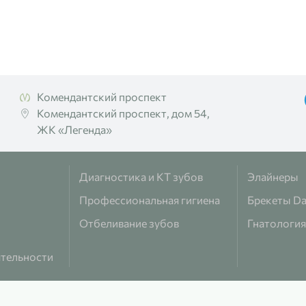
Комендантский проспект
Комендантский проспект, дом 54,
ЖК «Легенда»
Диагностика и КТ зубов
Элайнеры
Профессиональная гигиена
Брекеты D
Отбеливание зубов
Гнатология
ятельности