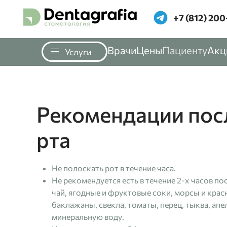
‪+7 (812) 200
Перейти к содержимому
Врачи
Цены
Пациенту
Акц
Услуги
Рекомендации пос
рта
Не полоскать рот в течение часа.
Не рекомендуется есть в течение 2-х часов п
чай, ягодные и фруктовые соки, морсы и красн
баклажаны, свекла, томаты, перец, тыква, апе
минеральную воду.