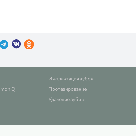
Имплантация зубов
amon Q
Протезирование
Удаление зубов