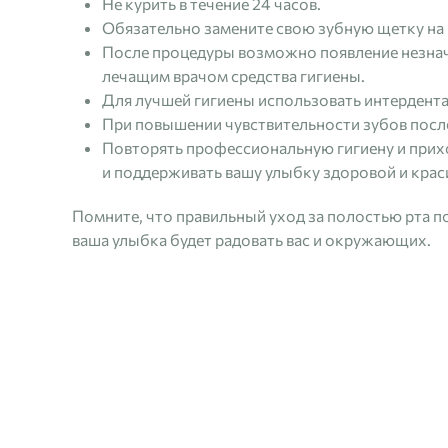
Не курить в течение 24 часов.
Обязательно замените свою зубную щетку на
После процедуры возможно появление незнач
лечащим врачом средства гигиены.
Для лучшей гигиены использовать интердент
При повышении чувствительности зубов после
Повторять профессиональную гигиену и прихо
и поддерживать вашу улыбку здоровой и крас
Помните, что правильный уход за полостью рта п
ваша улыбка будет радовать вас и окружающих.