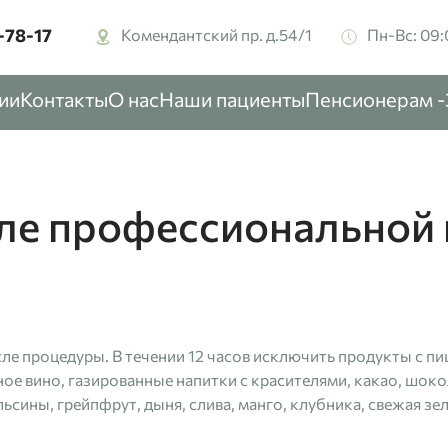
-78-17‬
Комендантский пр. д.54/1
Пн-Вс: 09:
ии
Контакты
О нас
Наши пациенты
Пенсионерам 
ле профессиональной 
осле процедуры. В течении 12 часов исключить продукты с 
ое вино, газированные напитки с красителями, какао, шокол
льсины, грейпфрут, дыня, слива, манго, клубника, свежая зе