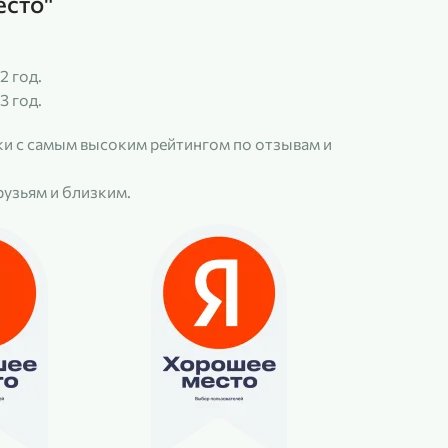
есто"
2 год.
3 год.
и с самым высоким рейтингом по отзывам и
рузьям и близким.