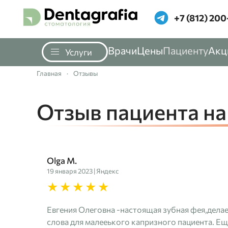
‪+7 (812) 200
Перейти к содержимому
Врачи
Цены
Пациенту
Акц
Услуги
Главная
Отзывы
Отзыв пациента на
Olga M.
19 января 2023 | Яндекс
Евгения Олеговна -настоящая зубная фея,делае
слова для малееького капризного пациента. Е