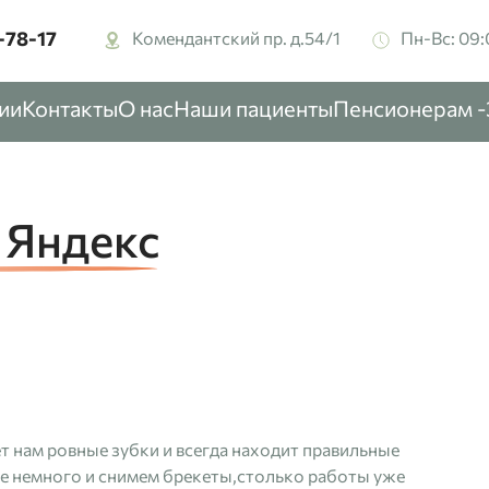
-78-17‬
Комендантский пр. д.54/1
Пн-Вс: 09:
ии
Контакты
О нас
Наши пациенты
Пенсионерам 
 Яндекс
т нам ровные зубки и всегда находит правильные
ще немного и снимем брекеты,столько работы уже