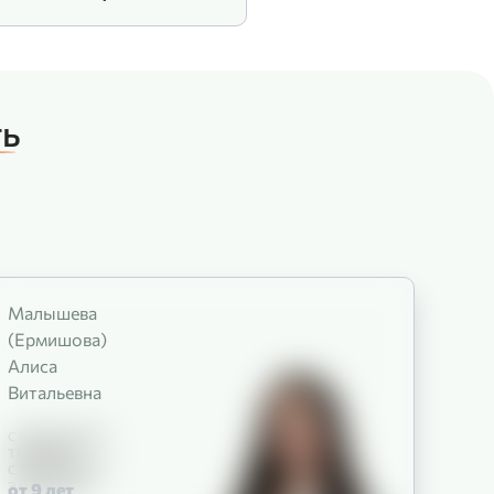
ть
Малышева
(Ермишова)
Алиса
Витальевна
СТОМАТОЛОГ-
ТЕРАПЕВТ
СТОМАТОЛОГ-
ЭНДОДОНТ
от 9
лет