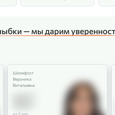
лыбки — мы дарим увереннос
Шелифост
Вероника
Витальевна
СТОМАТОЛОГ-
ТЕРАПЕВТ
СТОМАТОЛОГ-
ЭНДОДОНТ
от 7
лет