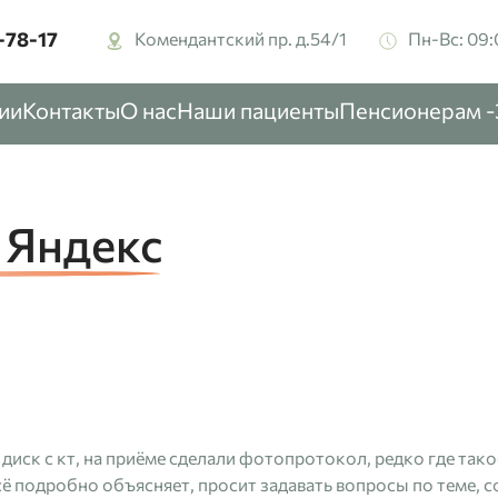
-78-17‬
Комендантский пр. д.54/1
Пн-Вс: 09:
ии
Контакты
О нас
Наши пациенты
Пенсионерам 
 Яндекс
диск с кт, на приёме сделали фотопротокол, редко где тако
сё подробно объясняет, просит задавать вопросы по теме,