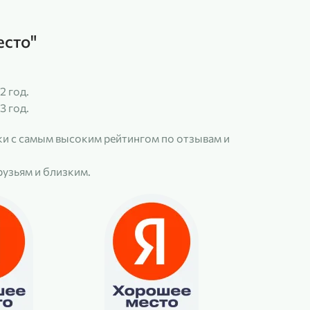
есто"
2 год.
3 год.
и с самым высоким рейтингом по отзывам и
рузьям и близким.